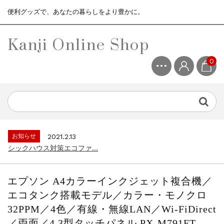
便利グッズで、あなたの暮らしをより豊かに。
Kanji Online Shop
0
お知らせ
2021.2.13
シックハウス対策エコファ...
お知らせ
2021.4.13
3ヶ月保証サービスについて...
お知らせ
2021.2.13
シックハウス対策エコファ...
お知らせ
2021.4.13
3ヶ月保証サービスについて...
エプソン A4カラーインクジェット複合機／
お知らせ
2021.2.13
エコタンク搭載モデル／カラー・モノクロ
シックハウス対策エコファ...
32PPM／4色／有線・無線LAN／Wi-FiDirect
／両面／4.3型タッチパネル PX-M791FT