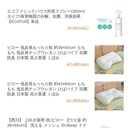
エコファシックハウス対策スプレー(300ml
タイプ)有害物質の分解、抗菌、消臭効果
【ECOFUR】単品
¥1,980
(税込)
ピロー 低反発もっちり枕 約35×50cm もち
もち 低反発チップウレタン ひばパイプ 抗菌
防臭 日本製 高さ普通 くぼみ
¥3,490
(税込)
ピロー 低反発もっちり枕 約43×63cm もち
もち 低反発チップウレタン ひばパイプ 抗菌
防臭 日本製 高さ普通 くぼみ
¥3,989
(税込)
【西川】 上向き寝用 枕/ピロー 【ウエ楽 約
36×55cm】 洗える メッシュ Dr.Sleep ドク