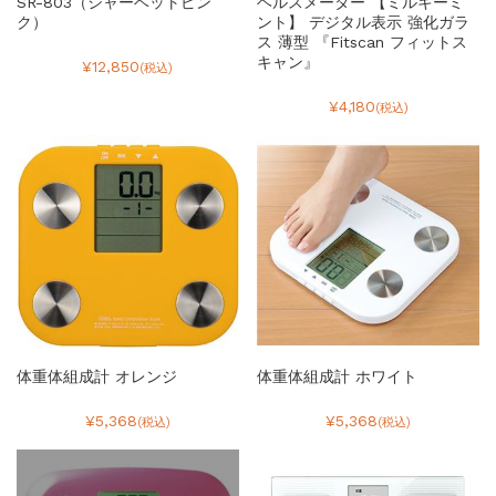
SR-803（シャーベットピン
ヘルスメーター 【ミルキーミ
ク）
ント】 デジタル表示 強化ガラ
ス 薄型 『Fitscan フィットス
キャン』
¥12,850
(税込)
¥4,180
(税込)
体重体組成計 オレンジ
体重体組成計 ホワイト
¥5,368
¥5,368
(税込)
(税込)