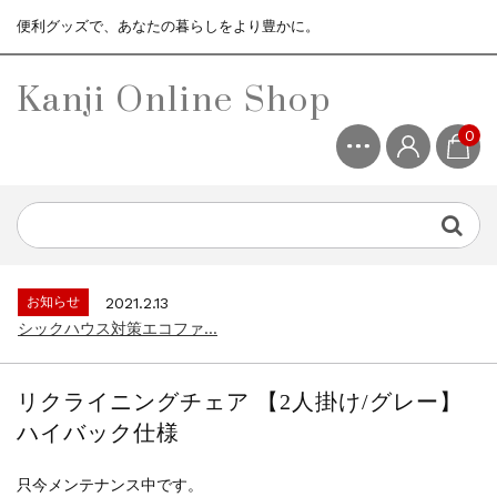
便利グッズで、あなたの暮らしをより豊かに。
Kanji Online Shop
0
お知らせ
2021.2.13
シックハウス対策エコファ...
お知らせ
2021.4.13
3ヶ月保証サービスについて...
お知らせ
2021.2.13
シックハウス対策エコファ...
お知らせ
2021.4.13
3ヶ月保証サービスについて...
リクライニングチェア 【2人掛け/グレー】
お知らせ
2021.2.13
ハイバック仕様
シックハウス対策エコファ...
只今メンテナンス中です。