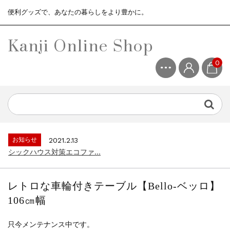
便利グッズで、あなたの暮らしをより豊かに。
Kanji Online Shop
0
お知らせ
2021.2.13
シックハウス対策エコファ...
お知らせ
2021.4.13
3ヶ月保証サービスについて...
お知らせ
2021.2.13
シックハウス対策エコファ...
お知らせ
2021.4.13
3ヶ月保証サービスについて...
レトロな車輪付きテーブル【Bello-ベッロ】
お知らせ
2021.2.13
106㎝幅
シックハウス対策エコファ...
只今メンテナンス中です。