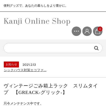
便利グッズで、あなたの暮らしをより豊かに。
Kanji Online Shop
0
お知らせ
2021.2.13
シックハウス対策エコファ...
お知らせ
2021.4.13
3ヶ月保証サービスについて...
お知らせ
2021.2.13
シックハウス対策エコファ...
お知らせ
2021.4.13
3ヶ月保証サービスについて...
ヴィンテージごみ箱上ラック スリムタイ
お知らせ
2021.2.13
プ 【GREACK-グリック-】
シックハウス対策エコファ...
只今メンテナンス中です。