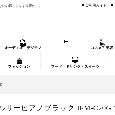
ご利用ガイド
なたの暮らしをより豊かに。
オーディオ・デジモノ
家電
コスメ・美容
ファッション
フード・ドリンク・スイーツ
ァ
いて
ァ
いて
ァ
サーピアノブラック IFM-C20G 