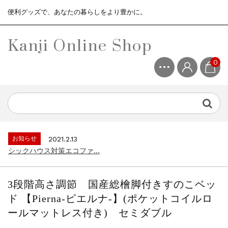
便利グッズで、あなたの暮らしをより豊かに。
Kanji Online Shop
0
お知らせ
2021.2.13
シックハウス対策エコファ...
お知らせ
2021.4.13
3ヶ月保証サービスについて...
お知らせ
2021.2.13
シックハウス対策エコファ...
お知らせ
2021.4.13
3ヶ月保証サービスについて...
3段階高さ調節 国産総檜脚付きすのこベッ
お知らせ
2021.2.13
ド 【Pierna-ピエルナ-】(ポケットコイルロ
シックハウス対策エコファ...
ールマットレス付き) セミダブル