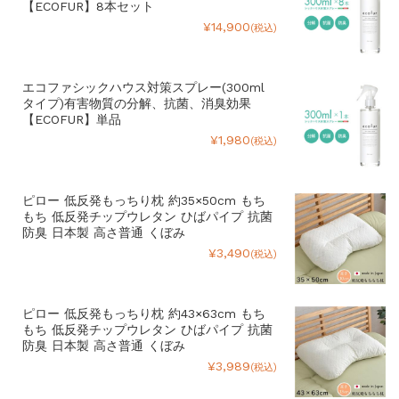
【ECOFUR】8本セット
¥14,900
(税込)
エコファシックハウス対策スプレー(300ml
タイプ)有害物質の分解、抗菌、消臭効果
【ECOFUR】単品
¥1,980
(税込)
ピロー 低反発もっちり枕 約35×50cm もち
もち 低反発チップウレタン ひばパイプ 抗菌
防臭 日本製 高さ普通 くぼみ
¥3,490
(税込)
ピロー 低反発もっちり枕 約43×63cm もち
もち 低反発チップウレタン ひばパイプ 抗菌
防臭 日本製 高さ普通 くぼみ
¥3,989
(税込)