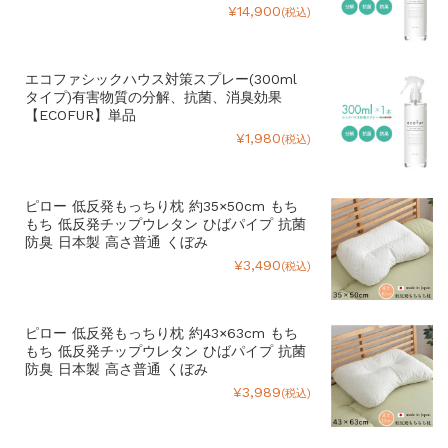
¥14,900
(税込)
エコファシックハウス対策スプレー(300ml
タイプ)有害物質の分解、抗菌、消臭効果
【ECOFUR】単品
¥1,980
(税込)
ピロー 低反発もっちり枕 約35×50cm もち
もち 低反発チップウレタン ひばパイプ 抗菌
防臭 日本製 高さ普通 くぼみ
¥3,490
(税込)
ピロー 低反発もっちり枕 約43×63cm もち
もち 低反発チップウレタン ひばパイプ 抗菌
防臭 日本製 高さ普通 くぼみ
¥3,989
(税込)