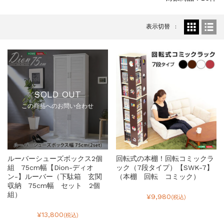
表示切替
SOLD OUT
この商品へのお問い合わせ
ルーバーシューズボックス2個
回転式の本棚！回転コミックラ
組 75cm幅【Dion-ディオ
ック（7段タイプ）【SWK-7】
ン-】ルーバー（下駄箱 玄関
（本棚 回転 コミック）
収納 75cm幅 セット 2個
組）
¥9,980
(税込)
¥13,800
(税込)