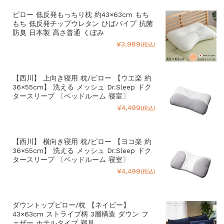
ピロー 低反発もっちり枕 約43×63cm もち
もち 低反発チップウレタン ひばパイプ 抗菌
防臭 日本製 高さ普通 くぼみ
¥3,989
(税込)
【西川】 上向き寝用 枕/ピロー 【ウエ楽 約
36×55cm】 洗える メッシュ Dr.Sleep ドク
タースリープ 〔ベッドルーム 寝室〕
¥4,499
(税込)
【西川】 横向き寝用 枕/ピロー 【ヨコ楽 約
36×55cm】 洗える メッシュ Dr.Sleep ドク
タースリープ 〔ベッドルーム 寝室〕
¥4,499
(税込)
ダウントップピロー/枕 【ネイビー】
43×63cm ストライプ柄 3層構造 ダウン フ
ェザー ホテルタイプ 寝具