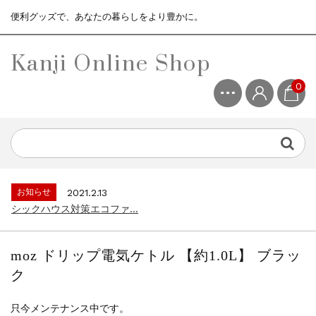
便利グッズで、あなたの暮らしをより豊かに。
Kanji Online Shop
0
お知らせ
2021.2.13
シックハウス対策エコファ...
お知らせ
2021.4.13
3ヶ月保証サービスについて...
お知らせ
2021.2.13
シックハウス対策エコファ...
お知らせ
2021.4.13
3ヶ月保証サービスについて...
moz ドリップ電気ケトル 【約1.0L】 ブラッ
お知らせ
2021.2.13
ク
シックハウス対策エコファ...
只今メンテナンス中です。