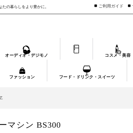
ご利用ガイド
なたの暮らしをより豊かに。
オーディオ・デジモノ
家電
コスメ・美容
ファッション
フード・ドリンク・スイーツ
ァ
いて
ァ
いて
ァ
マシン BS300